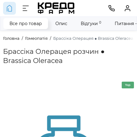
0
Все про товар
Опис
Відгуки
Питання -
Головна
Гомеопатія
Брассіка Олерацея ● Brassica Oleracea
Брассіка Олерацея розчин ●
Brassica Oleracea
Top