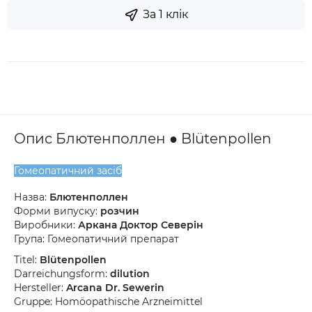
За 1 клік
Опис Блютенполлен ● Blütenpollen
Гомеопатичний засіб
Назва:
Блютенполлен
Форми випуску:
розчин
Виробники:
Аркана Доктор Северін
Група: Гомеопатичний препарат
Titel:
Blütenpollen
Darreichungsform:
dilution
Hersteller:
Arcana Dr. Sewerin
Gruppe: Homöopathische Arzneimittel