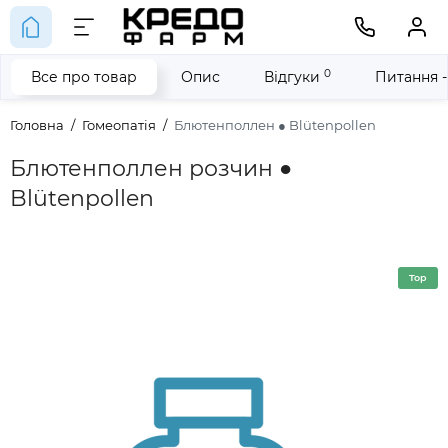
0
Все про товар
Опис
Відгуки
Питання -
Головна
Гомеопатія
Блютенполлен ● Blütenpollen
Блютенполлен розчин ●
Blütenpollen
Top