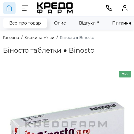
0
Все про товар
Опис
Відгуки
Питання -
Головна
Кістки та м'язи
Біносто ● Binosto
Біносто таблетки ● Binosto
Top