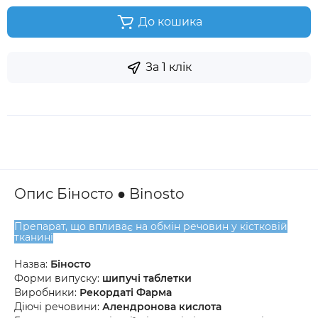
До кошика
За 1 клік
Опис Біносто ● Binosto
Препарат, що впливає на обмін речовин у кістковій
тканині
Назва:
Біносто
Форми випуску:
шипучі таблетки
Виробники:
Рекордаті Фарма
Діючі речовини:
Алендронова кислота