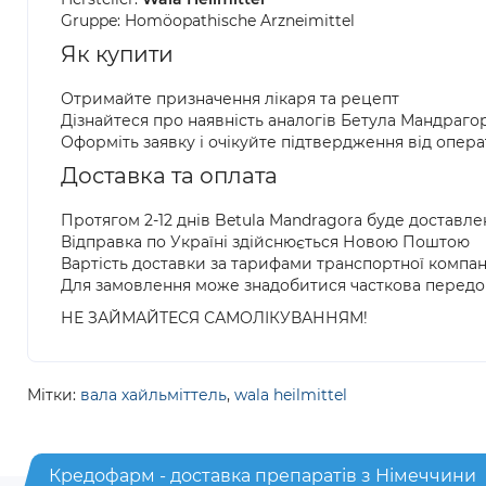
Gruppe: Homöopathische Arzneimittel
Як купити
Отримайте призначення лікаря та рецепт
Дізнайтеся про наявність аналогів Бетула Мандраго
Оформіть заявку і очікуйте підтвердження від опер
Доставка та оплата
Протягом 2-12 днів Betula Mandragora буде доставл
Відправка по Україні здійснюється Новою Поштою
Вартість доставки за тарифами транспортної компан
Для замовлення може знадобитися часткова передо
НЕ ЗАЙМАЙТЕСЯ САМОЛІКУВАННЯМ!
Мітки:
вала хайльміттель
,
wala heilmittel
Кредофарм - доставка препаратів з Німеччини