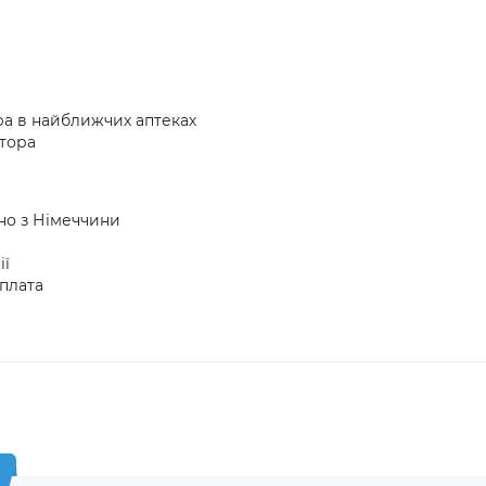
ра в найближчих аптеках
атора
ено з Німеччини
ії
плата