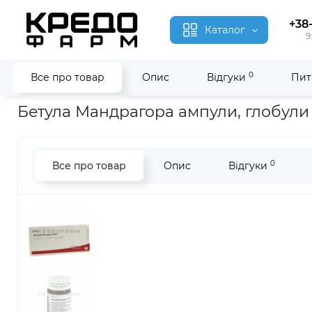
+38
Каталог
9
0
Все про товар
Опис
Відгуки
Пит
Головна
Гомеопатія
Бетула Мандрагора ● Betula Mandrag
Бетула Мандрагора ампули, глобули
0
Все про товар
Опис
Відгуки