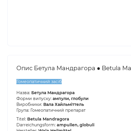
Опис Бетула Мандрагора ● Betula M
Гомеопатичний засіб
Назва:
Бетула Мандрагора
Форми випуску:
ампули, глобули
Виробники:
Вала Хайльміттель
Група: Гомеопатичний препарат
Titel:
Betula Mandragora
Darreichungsform:
ampullen, globuli
Hersteller:
Wala Heilmittel