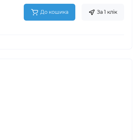
До кошика
За 1 клік