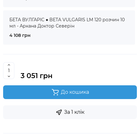
БЕТА ВУЛГАРІС ● BETA VULGARIS LM 120 розчин 10
мл - Аркана Доктор Северін
4 108 грн
3 051 грн
До кошика
За 1 клік