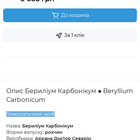
До кошика
За 1 клік
Опис Бериліум Карбонікум ● Beryllium
Carbonicum
Гомеопатичний засіб
Назва:
Бериліум Карбонікум
Форми випуску:
розчин
Виробники:
Аркана Доктор Северін