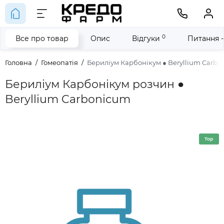
0
Все про товар
Опис
Відгуки
Питання -
Головна
Гомеопатія
Бериліум Карбонікум ● Beryllium Carb
Бериліум Карбонікум розчин ●
Beryllium Carbonicum
Top