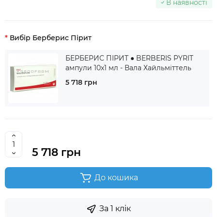
В наявності
Вибір Берберис Пірит
БЕРБЕРИС ПІРИТ ● BERBERIS PYRIT
ампули 10x1 мл - Вала Хайльміттель
5 718 грн
5 718 грн
До кошика
За 1 клік