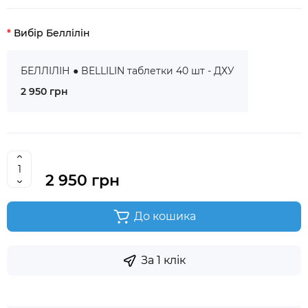
Вибір Беллілін
БЕЛЛІЛІН ● BELLILIN таблетки 40 шт - ДХУ
2 950 грн
2 950 грн
До кошика
За 1 клік