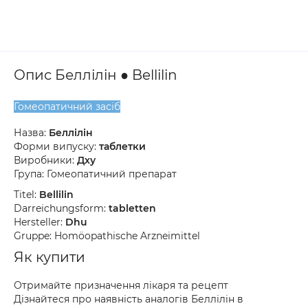
Опис Беллілін ● Bellilin
Гомеопатичний засіб
Назва:
Беллілін
Форми випуску:
таблетки
Виробники:
Дху
Група: Гомеопатичний препарат
Titel:
Bellilin
Darreichungsform:
tabletten
Hersteller:
Dhu
Gruppe: Homöopathische Arzneimittel
Як купити
Отримайте призначення лікаря та рецепт
Дізнайтеся про наявність аналогів Беллілін в