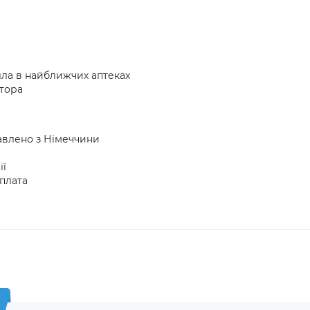
лла в найближчих аптеках
атора
тавлено з Німеччини
ії
плата