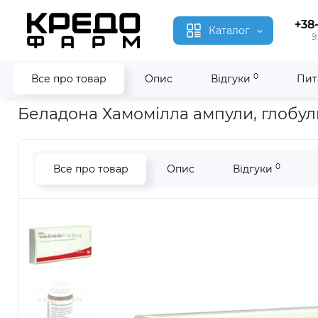
+38
Каталог
9
0
Все про товар
Опис
Відгуки
Пит
Головна
Гомеопатія
Беладона Хамомілла ● Belladonna Ch
Беладона Хамомілла ампули, глобул
0
Все про товар
Опис
Відгуки