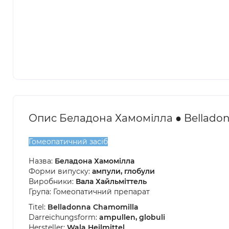
Опис Беладона Хамомілла ● Bellado
Гомеопатичний засіб
Назва:
Беладона Хамомілла
Форми випуску:
ампули, глобули
Виробники:
Вала Хайльміттель
Група: Гомеопатичний препарат
Titel:
Belladonna Chamomilla
Darreichungsform:
ampullen, globuli
Hersteller:
Wala Heilmittel