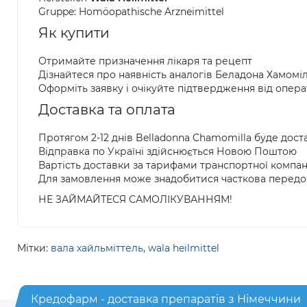
Gruppe: Homöopathische Arzneimittel
Як купити
Отримайте призначення лікаря та рецепт
Дізнайтеся про наявність аналогів Беладона Хамомі
Оформіть заявку і очікуйте підтвердження від опер
Доставка та оплата
Протягом 2-12 днів Belladonna Chamomilla буде дос
Відправка по Україні здійснюється Новою Поштою
Вартість доставки за тарифами транспортної компан
Для замовлення може знадобитися часткова передо
НЕ ЗАЙМАЙТЕСЯ САМОЛІКУВАННЯМ!
Мітки:
вала хайльміттель
,
wala heilmittel
Кредофарм - доставка препаратів з Німеччини