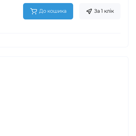
До кошика
За 1 клік