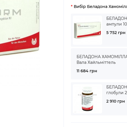
Вибір Беладона Хамоміл
БЕЛАДОН
ампули 10
5 752 грн
БЕЛАДОНА ХАМОМІЛЛА 
Вала Хайльміттель
11 684 грн
БЕЛАДОН
глобули 2
2 910 грн