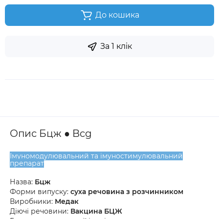
До кошика
За 1 клік
Опис Бцж ● Bcg
Імуномодулювальний та імуностимулювальний
препарат
Назва:
Бцж
Форми випуску:
суха речовина з розчинником
Виробники:
Медак
Діючі речовини:
Вакцина БЦЖ