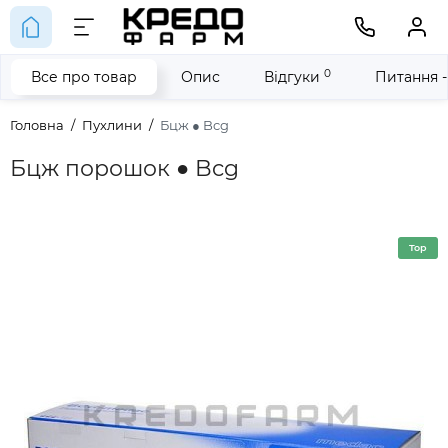
0
Все про товар
Опис
Відгуки
Питання -
Головна
Пухлини
Бцж ● Bcg
Бцж порошок ● Bcg
Top