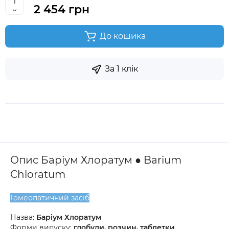
2 454 грн
До кошика
За 1 клік
Опис Баріум Хлоратум ● Barium
Chloratum
Гомеопатичний засіб
Назва:
Баріум Хлоратум
Форми випуску:
глобули, розчин, таблетки