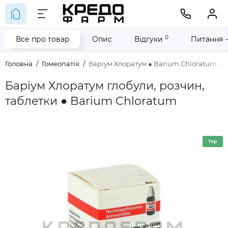
0
Все про товар
Опис
Відгуки
Питання -
Головна
Гомеопатія
Баріум Хлоратум ● Barium Chloratum
Баріум Хлоратум глобули, розчин,
таблетки ● Barium Chloratum
Top