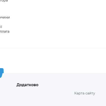
атора
еччини
ії
плата
Додатково
Карта сайту