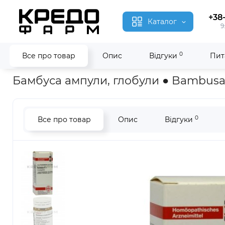
+38
Каталог
9
0
Все про товар
Опис
Відгуки
Пит
Головна
Гомеопатія
Бамбуса ● Bambusa
Бамбуса ампули, глобули ● Bambus
0
Все про товар
Опис
Відгуки