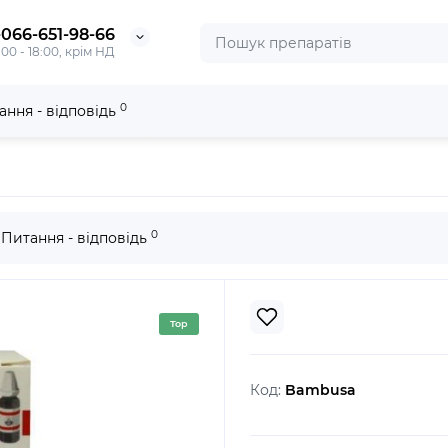
-066-651-98-66
:00 - 18:00, крім НД
0
ання - відповідь
a
0
Питання - відповідь
Top
Код:
Bambusa