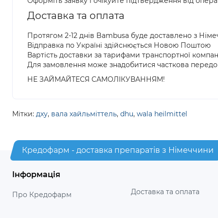
Оформіть заявку і очікуйте підтвердження від опер
Доставка та оплата
Протягом 2-12 днів Bambusa буде доставлено з Нім
Відправка по Україні здійснюється Новою Поштою
Вартість доставки за тарифами транспортної компан
Для замовлення може знадобитися часткова передо
НЕ ЗАЙМАЙТЕСЯ САМОЛІКУВАННЯМ!
Мітки:
дху
,
вала хайльміттель
,
dhu
,
wala heilmittel
Кредофарм - доставка препаратів з Німеччини
Інформація
Доставка та оплата
Про Кредофарм