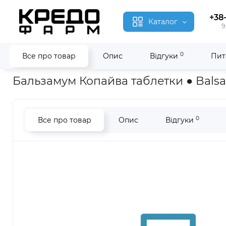
+38
Каталог
9
0
Все про товар
Опис
Відгуки
Пит
Головна
Гомеопатія
Бальзамум Копайва ● Balsamum Copa
Бальзамум Копайва таблетки ● Bal
0
Все про товар
Опис
Відгуки