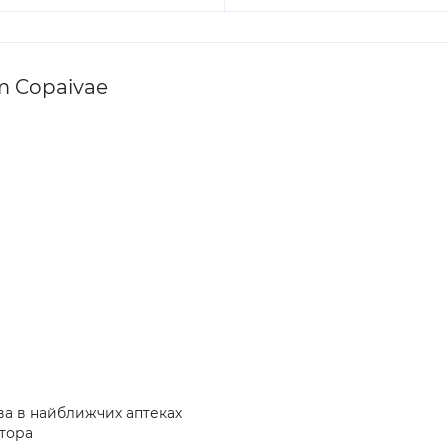
m Copaivae
ва в найближчих аптеках
атора