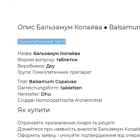
Опис Бальзамум Копайва ● Balsamu
Гомеопатичний засіб
Назва:
Бальзамум Копайва
Форми випуску:
таблетки
Виробники:
Дху
Група: Гомеопатичний препарат
Titel:
Balsamum Copaivae
Darreichungsform:
tabletten
Hersteller:
Dhu
Gruppe: Homöopathische Arzneimittel
Як купити
Отримайте призначення лікаря та рецепт
Дізнайтеся про наявність аналогів Бальзамум Копай
Оформіть заявку і очікуйте підтвердження від опер