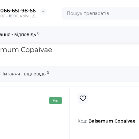
-066-651-98-66
:00 - 18:00, крім НД
0
ання - відповідь
ivae
samum Copaivae
0
Питання - відповідь
Top
Код:
Balsamum Copaivae