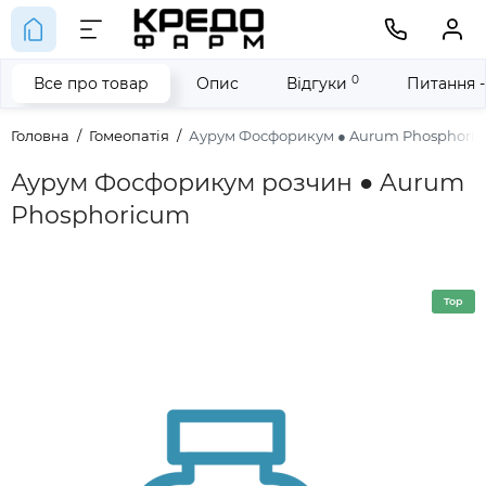
0
Все про товар
Опис
Відгуки
Питання -
Головна
Гомеопатія
Аурум Фосфорикум ● Aurum Phosphori
Аурум Фосфорикум розчин ● Aurum
Phosphoricum
Top