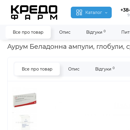
+38
Каталог
9
0
Все про товар
Опис
Відгуки
Пит
Головна
Гомеопатія
Аурум Беладонна ● Aurum Belladonn
Аурум Беладонна ампули, глобули, 
0
Все про товар
Опис
Відгуки