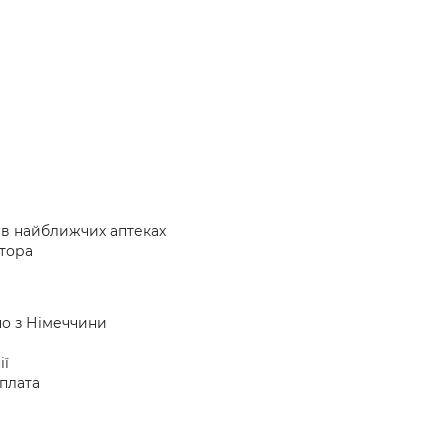
 в найближчих аптеках
атора
но з Німеччини
ії
плата