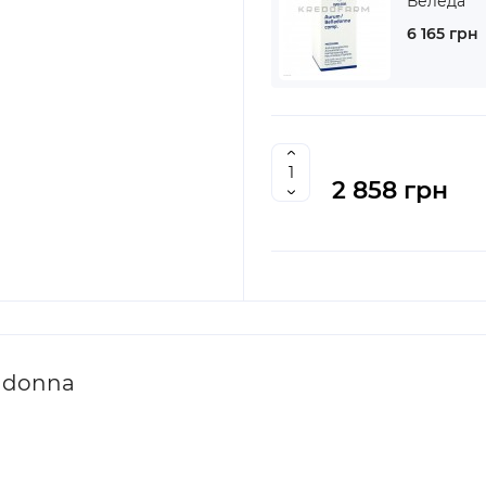
Веледа
6 165 грн
2 858 грн
adonna