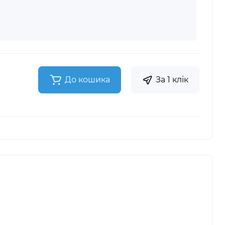
До кошика
За 1 клік