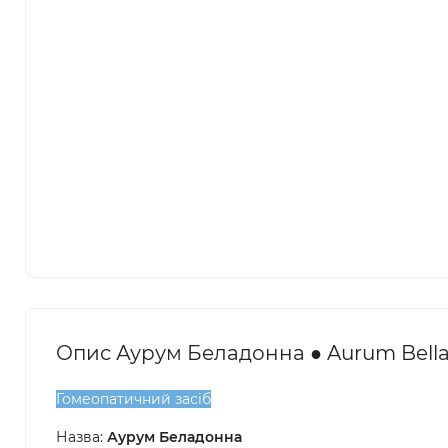
Опис Аурум Беладонна ● Aurum Bell
Гомеопатичний засіб
Назва:
Аурум Беладонна