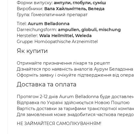
Форми випуску:
ампули, глобули, суміш
Виробники:
Вала Хайльміттель, Веледа
Група: Гомеопатичний препарат
Titel:
Aurum Belladonna
Darreichungsform:
ampullen, globuli, mischung
Hersteller:
Wala Heilmittel, Weleda
Gruppe: Homöopathische Arzneimittel
Як купити
Отримайте призначення лікаря та рецепт
Дізнайтеся про наявність аналогів Аурум Беладонна
Оформіть заявку і очікуйте підтвердження від опер
Доставка та оплата
Протягом 2-12 днів Aurum Belladonna буде доставле
Відправка по Україні здійснюється Новою Поштою
Вартість доставки за тарифами транспортної компан
Для замовлення може знадобитися часткова передо
НЕ ЗАЙМАЙТЕСЯ САМОЛІКУВАННЯМ!