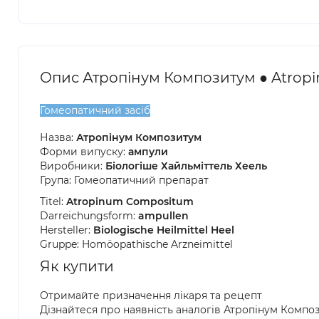
Опис Атропінум Композитум ● Atro
Гомеопатичний засіб
Назва:
Атропінум Композитум
Форми випуску:
ампули
Виробники:
Біологіше Хайльміттель Хеель
Група: Гомеопатичний препарат
Titel:
Atropinum Compositum
Darreichungsform:
ampullen
Hersteller:
Biologische Heilmittel Heel
Gruppe: Homöopathische Arzneimittel
Як купити
Отримайте призначення лікаря та рецепт
Дізнайтеся про наявність аналогів Атропінум Компо