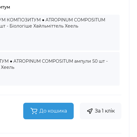
итум
УМ КОМПОЗИТУМ ● ATROPINUM COMPOSITUM
шт - Біологіше Хайльміттель Хеель
М ● ATROPINUM COMPOSITUM ампули 50 шт -
 Хеель
До кошика
За 1 клік