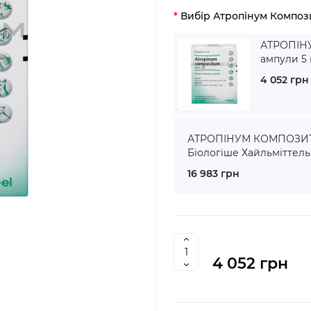
Вибір Атропінум Композ
АТРОПІН
ампули 5 
4 052 грн
АТРОПІНУМ КОМПОЗИТУ
Біологіше Хайльміттель
16 983 грн
4 052 грн