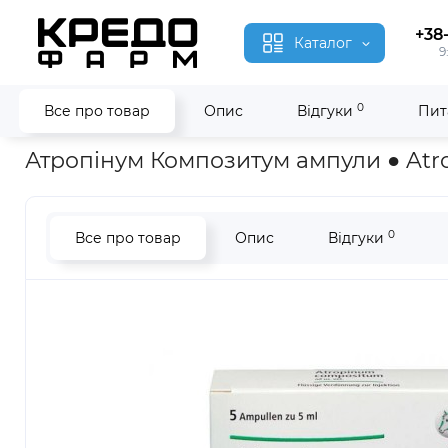
+38
Каталог
9
0
Все про товар
Опис
Відгуки
Пит
Головна
Гомеопатія
Атропінум Композитум ● Atropinum 
Атропінум Композитум ампули ● At
0
Все про товар
Опис
Відгуки