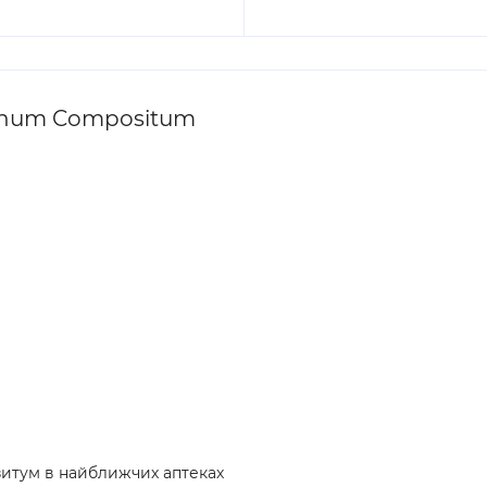
pinum Compositum
зитум в найближчих аптеках