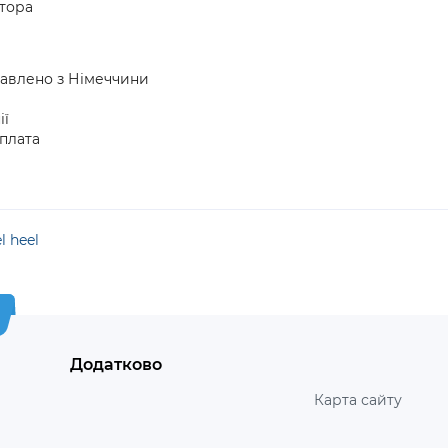
атора
тавлено з Німеччини
ії
плата
l heel
Додатково
Карта сайту