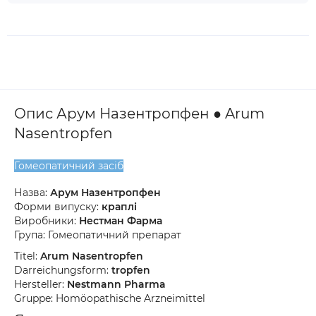
Опис Арум Назентропфен ● Arum
Nasentropfen
Гомеопатичний засіб
Назва:
Арум Назентропфен
Форми випуску:
краплі
Виробники:
Нестман Фарма
Група: Гомеопатичний препарат
Titel:
Arum Nasentropfen
Darreichungsform:
tropfen
Hersteller:
Nestmann Pharma
Gruppe: Homöopathische Arzneimittel