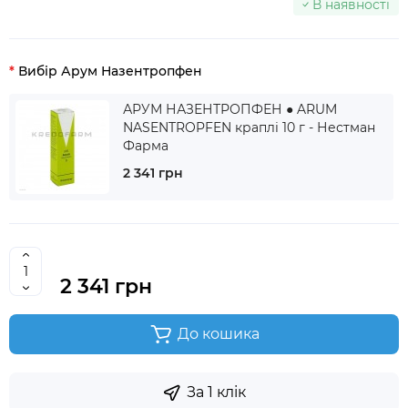
В наявності
Вибір Арум Назентропфен
АРУМ НАЗЕНТРОПФЕН ● ARUM
NASENTROPFEN краплі 10 г - Нестман
Фарма
2 341 грн
2 341 грн
До кошика
За 1 клік