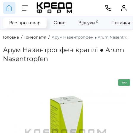
0
Все про товар
Опис
Відгуки
Питання -
Головна
Гомеопатія
Арум Назентропфен ● Arum Nasentropf
Арум Назентропфен краплі ● Arum
Nasentropfen
Top