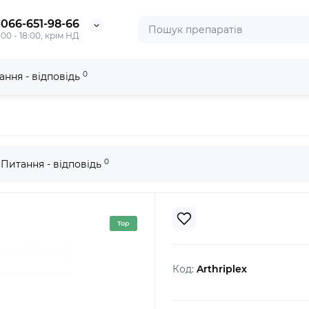
-066-651-98-66
:00 - 18:00, крім НД
0
ання - відповідь
0
Питання - відповідь
Top
Код:
Arthriplex