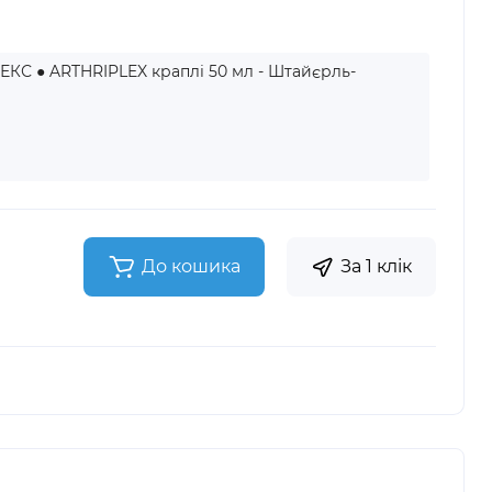
КС ● ARTHRIPLEX краплі 50 мл - Штайєрль-
До кошика
За 1 клік