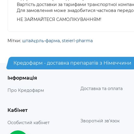
Вартість доставки за тарифами транспортної компан
Для замовлення може знадобитися часткова передо
НЕ ЗАЙМАЙТЕСЯ САМОЛІКУВАННЯМ!
Мітки:
штайєрль-фарма
,
steierl-pharma
Кредофарм - доставка препаратів з Німеччини
Інформація
Доставка та оплата
Про Кредофарм
Кабінет
Зворотній зв’язок
Особистий кабінет