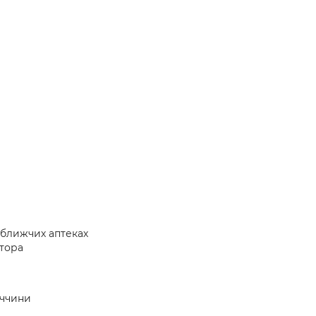
йближчих аптеках
атора
еччини