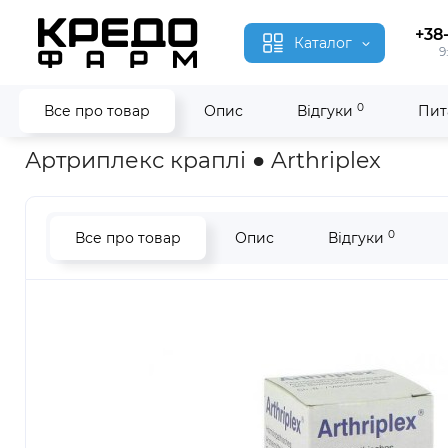
+38
Каталог
9
0
Все про товар
Опис
Відгуки
Пит
Головна
Гомеопатія
Артриплекс ● Arthriplex
Артриплекс краплі ● Arthriplex
0
Все про товар
Опис
Відгуки