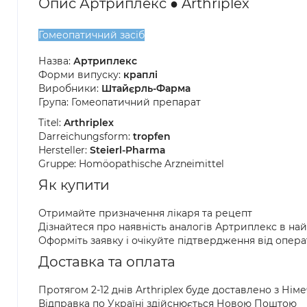
Опис Артриплекс ● Arthriplex
Гомеопатичний засіб
Назва:
Артриплекс
Форми випуску:
краплі
Виробники:
Штайєрль-Фарма
Група: Гомеопатичний препарат
Titel:
Arthriplex
Darreichungsform:
tropfen
Hersteller:
Steierl-Pharma
Gruppe: Homöopathische Arzneimittel
Як купити
Отримайте призначення лікаря та рецепт
Дізнайтеся про наявність аналогів Артриплекс в на
Оформіть заявку і очікуйте підтвердження від опер
Доставка та оплата
Протягом 2-12 днів Arthriplex буде доставлено з Нім
Відправка по Україні здійснюється Новою Поштою