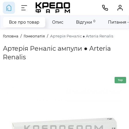
0
Все про товар
Опис
Відгуки
Питання -
Головна
Гомеопатія
Артерія Реналіс ● Arteria Renalis
Артерія Реналіс ампули ● Arteria
Renalis
Top