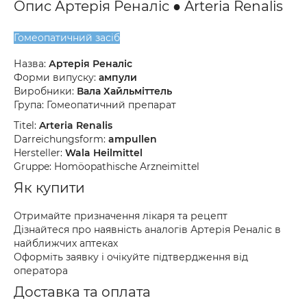
Опис Артерія Реналіс ● Arteria Renalis
Гомеопатичний засіб
Назва:
Артерія Реналіс
Форми випуску:
ампули
Виробники:
Вала Хайльміттель
Група: Гомеопатичний препарат
Titel:
Arteria Renalis
Darreichungsform:
ampullen
Hersteller:
Wala Heilmittel
Gruppe: Homöopathische Arzneimittel
Як купити
Отримайте призначення лікаря та рецепт
Дізнайтеся про наявність аналогів Артерія Реналіс в
найближчих аптеках
Оформіть заявку і очікуйте підтвердження від
оператора
Доставка та оплата