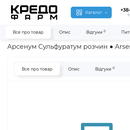
+38
Каталог
9
0
Все про товар
Опис
Відгуки
Пит
Головна
Гомеопатія
Арсенум Сульфуратум ● Arsenum Sulf
Арсенум Сульфуратум розчин ● Ars
0
Все про товар
Опис
Відгуки