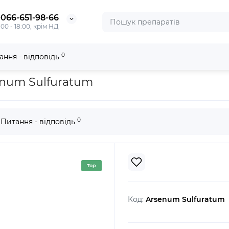
-066-651-98-66
:00 - 18:00, крім НД
0
ання - відповідь
uratum
enum Sulfuratum
0
Питання - відповідь
Top
Код:
Arsenum Sulfuratum