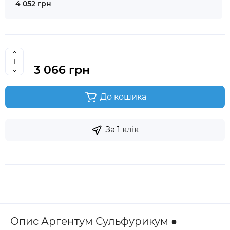
4 052 грн
3 066 грн
До кошика
За 1 клік
Опис Аргентум Сульфурикум ●