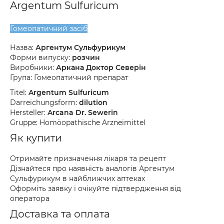
Argentum Sulfuricum
Гомеопатичний засіб
Назва:
Аргентум Сульфурикум
Форми випуску:
розчин
Виробники:
Аркана Доктор Северін
Група: Гомеопатичний препарат
Titel:
Argentum Sulfuricum
Darreichungsform:
dilution
Hersteller:
Arcana Dr. Sewerin
Gruppe: Homöopathische Arzneimittel
Як купити
Отримайте призначення лікаря та рецепт
Дізнайтеся про наявність аналогів Аргентум
Сульфурикум в найближчих аптеках
Оформіть заявку і очікуйте підтвердження від
оператора
Доставка та оплата