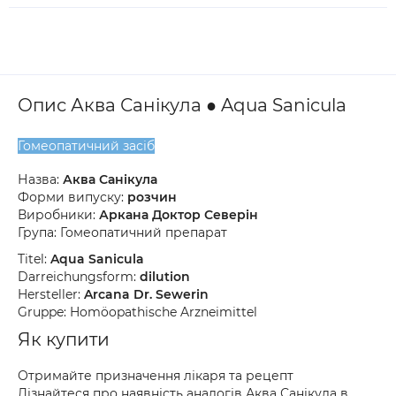
Опис Аква Санікула ● Aqua Sanicula
Гомеопатичний засіб
Назва:
Аква Санікула
Форми випуску:
розчин
Виробники:
Аркана Доктор Северін
Група: Гомеопатичний препарат
Titel:
Aqua Sanicula
Darreichungsform:
dilution
Hersteller:
Arcana Dr. Sewerin
Gruppe: Homöopathische Arzneimittel
Як купити
Отримайте призначення лікаря та рецепт
Дізнайтеся про наявність аналогів Аква Санікула в