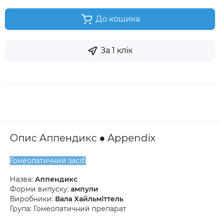
До кошика
За 1 клік
Опис Аппендикс ● Appendix
Гомеопатичний засіб
Назва:
Аппендикс
Форми випуску:
ампули
Виробники:
Вала Хайльміттель
Група: Гомеопатичний препарат