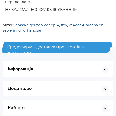
передоплата
НЕ ЗАЙМАЙТЕСЯ САМОЛІКУВАННЯМ!
Мітки:
аркана доктор северін
,
дху
,
ханосан
,
arcana dr.
sewerin
,
dhu
,
hanosan
Кредофарм - доставка препаратів з
Німеччини
Інформація
Додатково
Кабінет