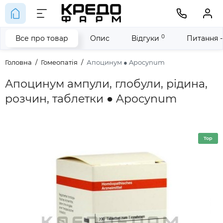
0
Все про товар
Опис
Відгуки
Питання -
Головна
Гомеопатія
Апоцинум ● Apocynum
Апоцинум ампули, глобули, рідина,
розчин, таблетки ● Apocynum
Top