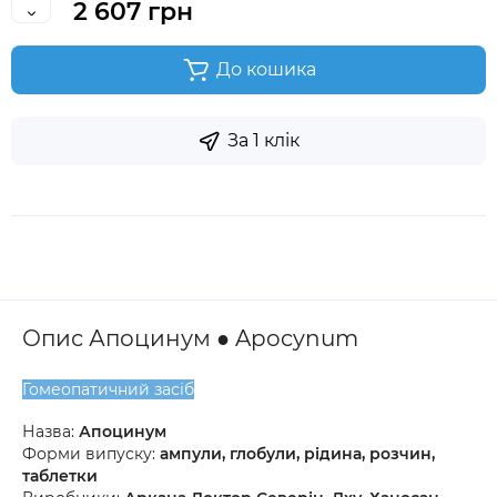
2 607 грн
До кошика
За 1 клік
Опис Апоцинум ● Apocynum
Гомеопатичний засіб
Назва:
Апоцинум
Форми випуску:
ампули, глобули, рідина, розчин,
таблетки