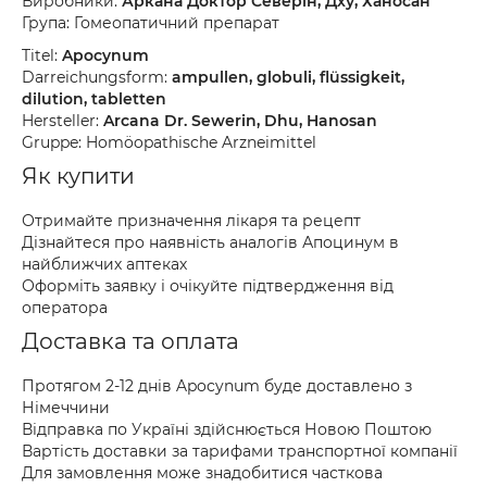
Виробники:
Аркана Доктор Северін, Дху, Ханосан
Група: Гомеопатичний препарат
Titel:
Apocynum
Darreichungsform:
ampullen, globuli, flüssigkeit,
dilution, tabletten
Hersteller:
Arcana Dr. Sewerin, Dhu, Hanosan
Gruppe: Homöopathische Arzneimittel
Як купити
Отримайте призначення лікаря та рецепт
Дізнайтеся про наявність аналогів Апоцинум в
найближчих аптеках
Оформіть заявку і очікуйте підтвердження від
оператора
Доставка та оплата
Протягом 2-12 днів Apocynum буде доставлено з
Німеччини
Відправка по Україні здійснюється Новою Поштою
Вартість доставки за тарифами транспортної компанії
Для замовлення може знадобитися часткова