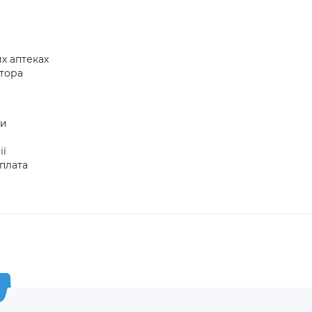
х аптеках
атора
ни
ії
плата