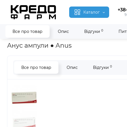
+38
Каталог
9
0
Все про товар
Опис
Відгуки
Пит
Головна
Гомеопатія
Анус ● Anus
Анус ампули ● Anus
0
Все про товар
Опис
Відгуки