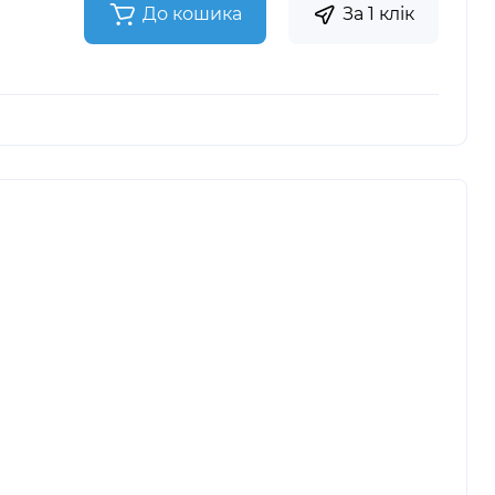
До кошика
За 1 клік