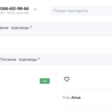
-066-651-98-66
:00 - 18:00, крім НД
0
ання - відповідь
0
Питання - відповідь
Top
Код:
Anus