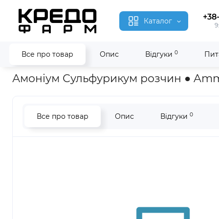
+38
Каталог
9
0
Все про товар
Опис
Відгуки
Пит
Головна
Гомеопатія
Амоніум Сульфурикум ● Ammonium S
Амоніум Сульфурикум розчин ● Amm
0
Все про товар
Опис
Відгуки