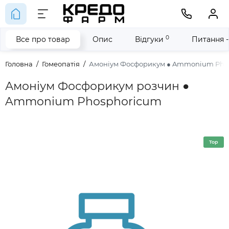
0
Все про товар
Опис
Відгуки
Питання -
Головна
Гомеопатія
Амоніум Фосфорикум ● Ammonium Pho
Амоніум Фосфорикум розчин ●
Ammonium Phosphoricum
Top