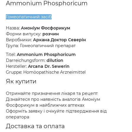
Ammonium Phosphoricum
Гомеопатичний засіб
Назва:
Амоніум Фосфорикум
Форми випуску:
розчин
Виробники:
Аркана Доктор Северін
Група: Гомеопатичний препарат
Titel:
Ammonium Phosphoricum
Darreichungsform:
dilution
Hersteller:
Arcana Dr. Sewerin
Gruppe: Homöopathische Arzneimittel
Як купити
Отримайте призначення лікаря та рецепт
Дізнайтеся про наявність аналогів Амоніум
Фосфорикум в найближчих аптеках
Оформіть заявку і очікуйте підтвердження від
оператора
Доставка та оплата