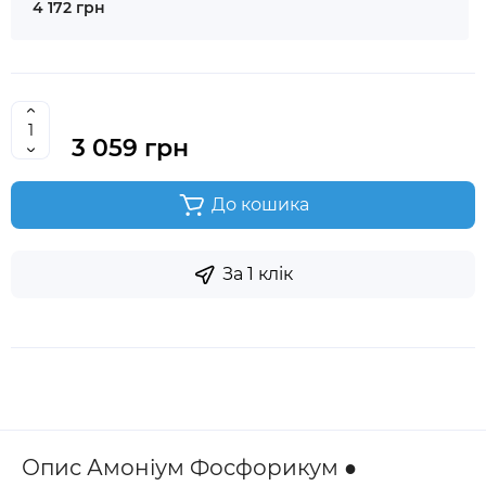
4 172 грн
3 059 грн
До кошика
За 1 клік
Опис Амоніум Фосфорикум ●