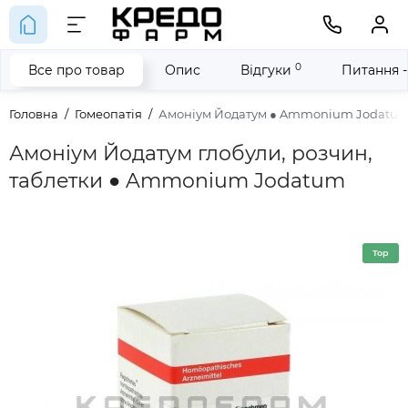
0
Все про товар
Опис
Відгуки
Питання -
Головна
Гомеопатія
Амоніум Йодатум ● Ammonium Jodatu
Амоніум Йодатум глобули, розчин,
таблетки ● Ammonium Jodatum
Top