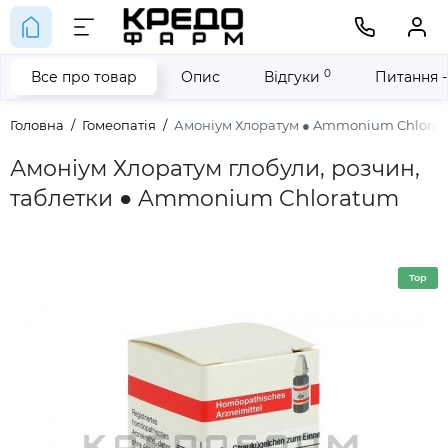
0
Все про товар
Опис
Відгуки
Питання -
Головна
Гомеопатія
Амоніум Хлоратум ● Ammonium Chlora
Амоніум Хлоратум глобули, розчин,
таблетки ● Ammonium Chloratum
Top