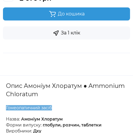
До кошика
За 1 клік
Опис Амоніум Хлоратум ● Ammonium
Chloratum
Гомеопатичний засіб
Назва:
Амоніум Хлоратум
Форми випуску:
глобули, розчин, таблетки
Виробники:
Дху