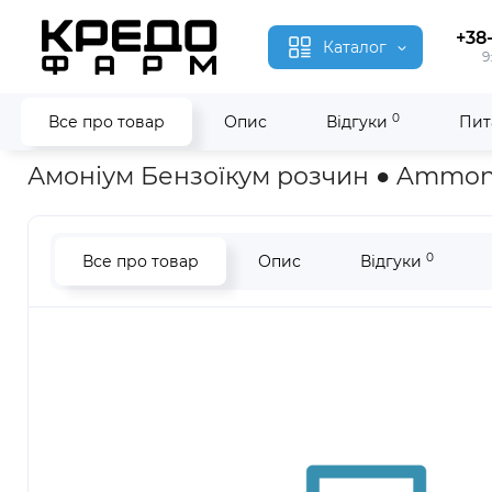
+38
Каталог
9
0
Все про товар
Опис
Відгуки
Пит
Головна
Гомеопатія
Амоніум Бензоїкум ● Ammonium Ben
Амоніум Бензоїкум розчин ● Ammo
0
Все про товар
Опис
Відгуки