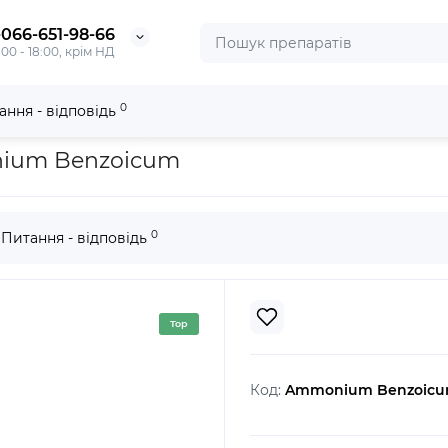
-066-651-98-66
:00 - 18:00, крім НД
0
ання - відповідь
zoicum
nium Benzoicum
0
Питання - відповідь
Top
Код:
Ammonium Benzoic