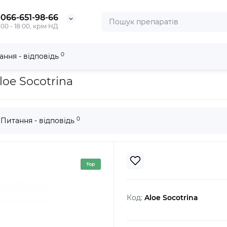
-066-651-98-66
:00 - 18:00, крім НД
0
ання - відповідь
oe Socotrina
0
Питання - відповідь
Top
Код:
Aloe Socotrina