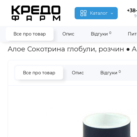
+38
Каталог
9
0
Все про товар
Опис
Відгуки
Пит
Головна
Гомеопатія
Алое Сокотрина ● Aloe Socotrina
Алое Сокотрина глобули, розчин ● Al
0
Все про товар
Опис
Відгуки