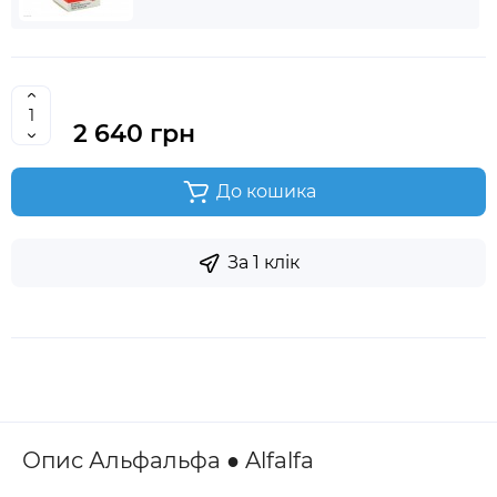
2 640 грн
До кошика
За 1 клік
Опис Альфальфа ● Alfalfa