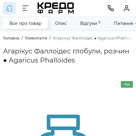
0
Все про товар
Опис
Відгуки
Питання -
Головна
Гомеопатія
Агарікус Фаллоідес ● Agaricus Phalloide
Агарікус Фаллоідес глобули, розчин
● Agaricus Phalloides
Top