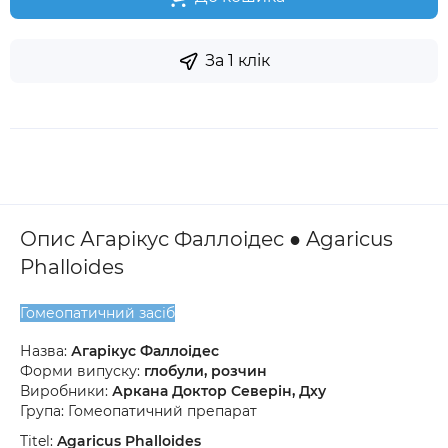
За 1 клік
Опис Агарікус Фаллоідес ● Agaricus
Phalloides
Гомеопатичний засіб
Назва:
Агарікус Фаллоідес
Форми випуску:
глобули, розчин
Виробники:
Аркана Доктор Северін, Дху
Група: Гомеопатичний препарат
Titel:
Agaricus Phalloides