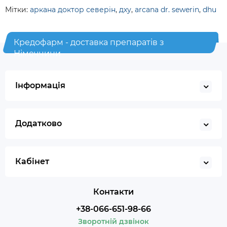
Мітки:
аркана доктор северін
,
дху
,
arcana dr. sewerin
,
dhu
Кредофарм - доставка препаратів з
Німеччини
Інформація
Додатково
Кабінет
Контакти
+38-066-651-98-66
Зворотній дзвінок