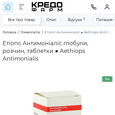
0
Все про товар
Опис
Відгуки
Питання -
Головна
Гомеопатія
Етіопс Антимоніаліс ● Aethiops Antimoni
Етіопс Антимоніаліс глобули,
розчин, таблетки ● Aethiops
Antimonialis
Top