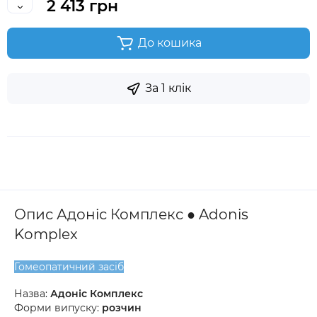
2 413 грн
До кошика
За 1 клік
Опис Адоніс Комплекс ● Adonis
Komplex
Гомеопатичний засіб
Назва:
Адоніс Комплекс
Форми випуску:
розчин