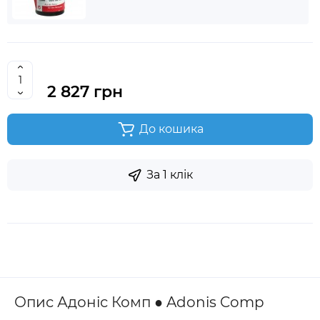
2 827 грн
До кошика
За 1 клік
Опис Адоніс Комп ● Adonis Comp