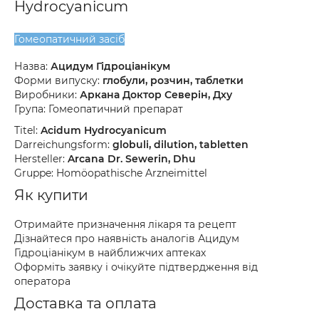
Hydrocyanicum
Гомеопатичний засіб
Назва:
Ацидум Гідроціанікум
Форми випуску:
глобули, розчин, таблетки
Виробники:
Аркана Доктор Северін, Дху
Група: Гомеопатичний препарат
Titel:
Acidum Hydrocyanicum
Darreichungsform:
globuli, dilution, tabletten
Hersteller:
Arcana Dr. Sewerin, Dhu
Gruppe: Homöopathische Arzneimittel
Як купити
Отримайте призначення лікаря та рецепт
Дізнайтеся про наявність аналогів Ацидум
Гідроціанікум в найближчих аптеках
Оформіть заявку і очікуйте підтвердження від
оператора
Доставка та оплата