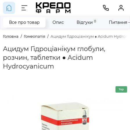
0
Все про товар
Опис
Відгуки
Питання -
Головна
Гомеопатія
Ацидум Гідроціанікум ● Acidum Hydroc
Ацидум Гідроціанікум глобули,
розчин, таблетки ● Acidum
Hydrocyanicum
Top