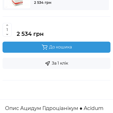
2 534 грн
2 534 грн
До кошика
За 1 клік
Опис Ацидум Гідроціанікум ● Acidum