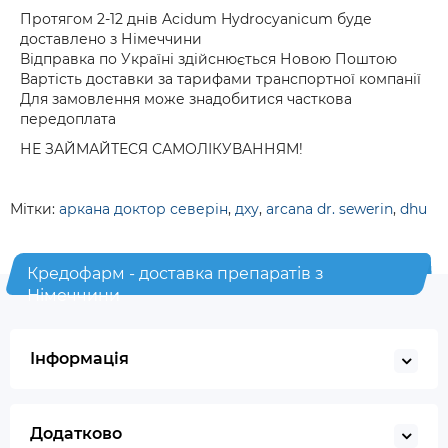
Протягом 2-12 днів Acidum Hydrocyanicum буде
доставлено з Німеччини
Відправка по Україні здійснюється Новою Поштою
Вартість доставки за тарифами транспортної компанії
Для замовлення може знадобитися часткова
передоплата
НЕ ЗАЙМАЙТЕСЯ САМОЛІКУВАННЯМ!
Мітки:
аркана доктор северін
,
дху
,
arcana dr. sewerin
,
dhu
Кредофарм - доставка препаратів з
Німеччини
Інформація
Додатково