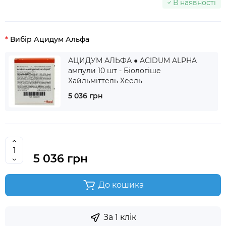
В наявності
Вибір Ацидум Альфа
АЦИДУМ АЛЬФА ● ACIDUM ALPHA
ампули 10 шт - Біологіше
Хайльміттель Хеель
5 036 грн
5 036 грн
До кошика
За 1 клік