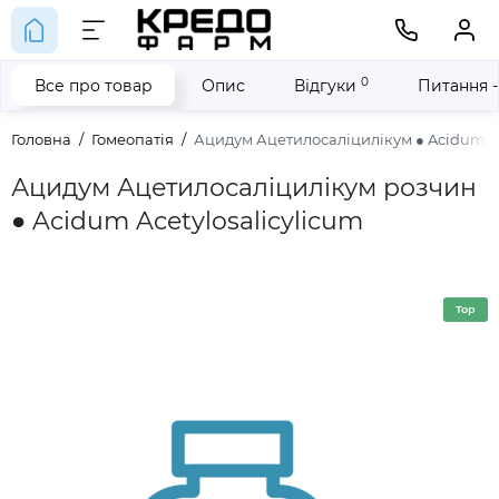
0
Все про товар
Опис
Відгуки
Питання -
Головна
Гомеопатія
Ацидум Ацетилосаліцилікум ● Acidum Ac
Ацидум Ацетилосаліцилікум розчин
● Acidum Acetylosalicylicum
Top