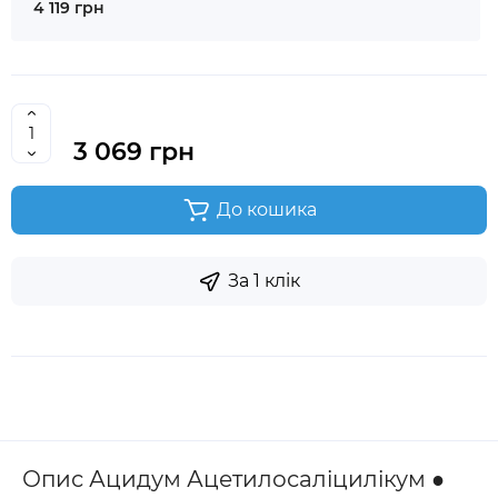
4 119 грн
3 069 грн
До кошика
За 1 клік
Опис Ацидум Ацетилосаліцилікум ●