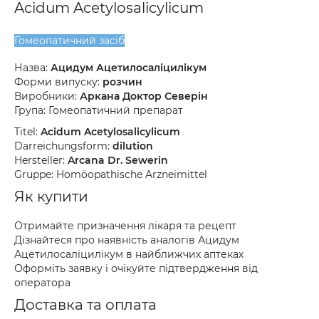
Acidum Acetylosalicylicum
Гомеопатичний засіб
Назва:
Ацидум Ацетилосаліцилікум
Форми випуску:
розчин
Виробники:
Аркана Доктор Северін
Група: Гомеопатичний препарат
Titel:
Acidum Acetylosalicylicum
Darreichungsform:
dilution
Hersteller:
Arcana Dr. Sewerin
Gruppe: Homöopathische Arzneimittel
Як купити
Отримайте призначення лікаря та рецепт
Дізнайтеся про наявність аналогів Ацидум
Ацетилосаліцилікум в найближчих аптеках
Оформіть заявку і очікуйте підтвердження від
оператора
Доставка та оплата