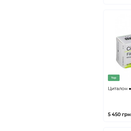
Top
Циталон ●
5 450 грн