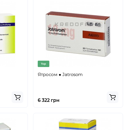
Top
Ятросом ● Jatrosom
6 322 грн