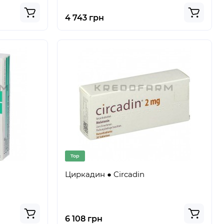
4 743 грн
Top
Циркадин ● Circadin
6 108 грн