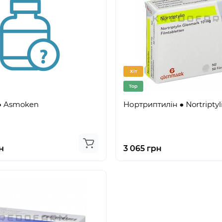
Хіт
Top
● Asmoken
Нортриптилін ● Nortriptyl
н
3 065 грн