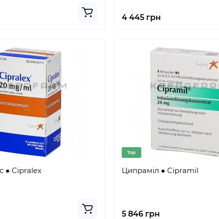
4 445 грн
Top
 ● Cipralex
Ципраміл ● Cipramil
5 846 грн