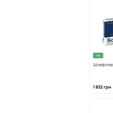
Top
Шлафстерн
1 832 грн