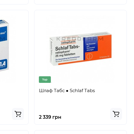
Top
Шлаф Табс ● Schlaf Tabs
2 339 грн