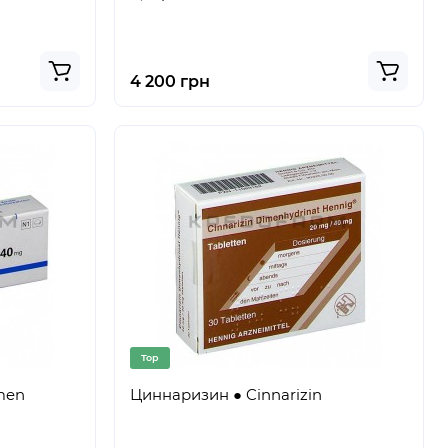
4 200 грн
Top
men
Циннаризин ● Cinnarizin