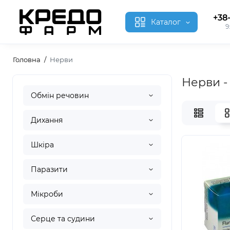
+38
Каталог
9
Головна
Нерви
Нерви -
Обмін речовин
Дихання
Шкіра
Паразити
Мікроби
Серце та судини