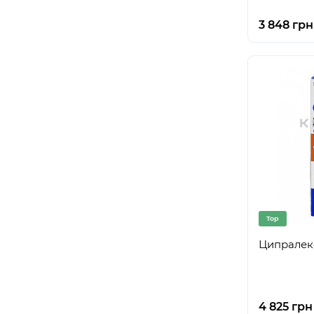
3 848 грн
Top
Ципралекс
4 825 грн