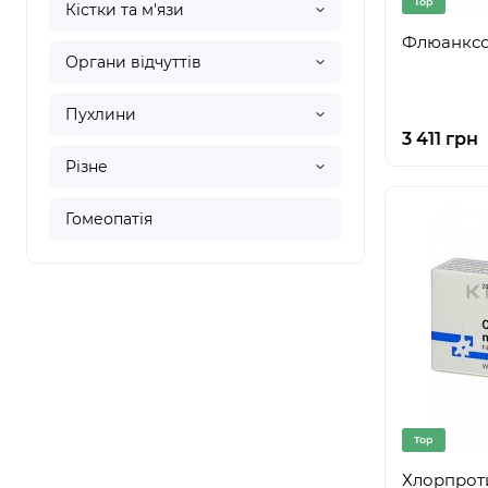
Top
Кістки та м'язи
Флюанксол
Органи відчуттів
Пухлини
3 411 грн
Різне
Гомеопатія
Top
Хлорпроти