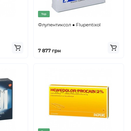
Top
Флупентиксол ● Flupentixol
7 877 грн