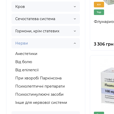
Хіт
Кров
Top
Сечостатева система
Флунаризи
Гормони, крім статевих
Нерви
3 306 грн
Анестетики
Від болю
Від епілепсії
При хворобі Паркінсона
Психолептичні препарати
Психостимулюючі засоби
Інше для нервової системи