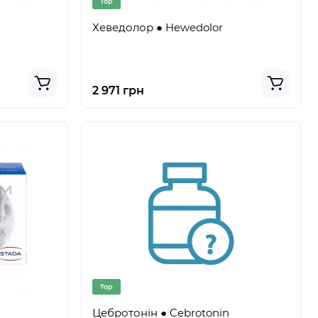
Top
Хеведолор ● Hewedolor
2 971 грн
Top
Цебротонін ● Cebrotonin