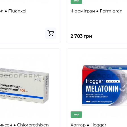
Top
 ● Fluanxol
Формігран ● Formigran
2 783 грн
Top
ксен ● Chlorprothixen
Хоггар ● Hoggar