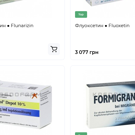
Top
н ● Flunarizin
Флуоксетин ● Fluoxetin
3 077 грн