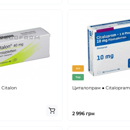
Хіт
Top
 Citalon
Циталопрам ● Citalopram
2 996 грн