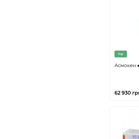
Top
Асмокен 
62 930 гр