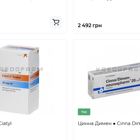
2 492 грн
Top
iatyl
Цинна Димен ● Cinna Di