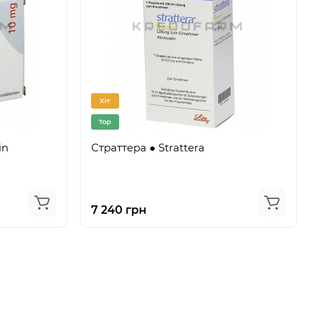
Хіт
Top
in
Страттера ● Strattera
7 240 грн