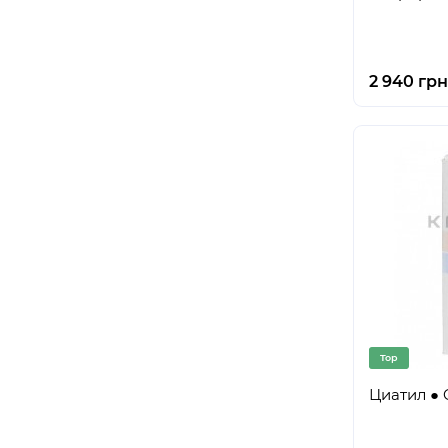
2 940 грн
Top
Циатил ● C