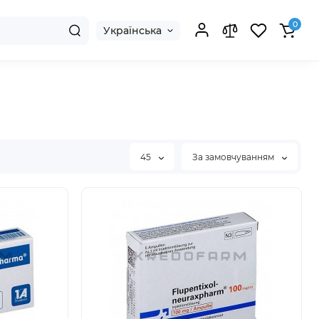
0
Українська
45
За замовчуванням